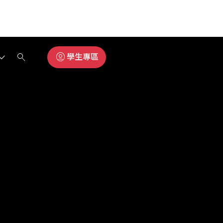
search
account_circle
學生專區